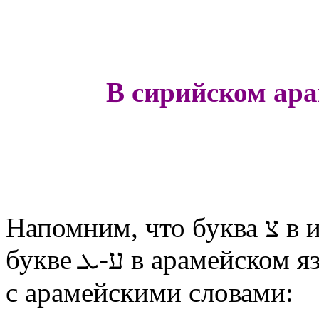
В сирийском ара
Напомним, что буква צ в иврите может соответствовать
букве ע-ܥ в арамейском языке. Сравните ивритское слово
с арамейскими словами: