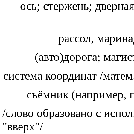
ось; стержень; дверная
рассол, марина
(авто)дорога; маги
система координат /матем
съёмник (например,
/слово образовано с испо
"вверх"/