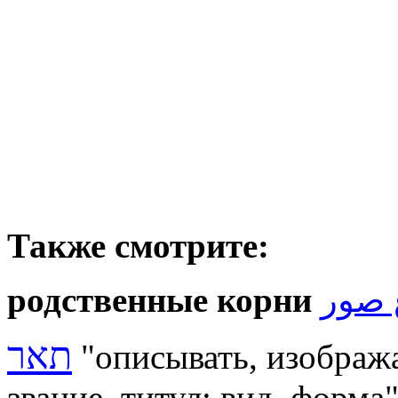
Также смотрите:
родственные корни
 صور
תאר
"описывать, изобража
звание, титул; вид, форма"