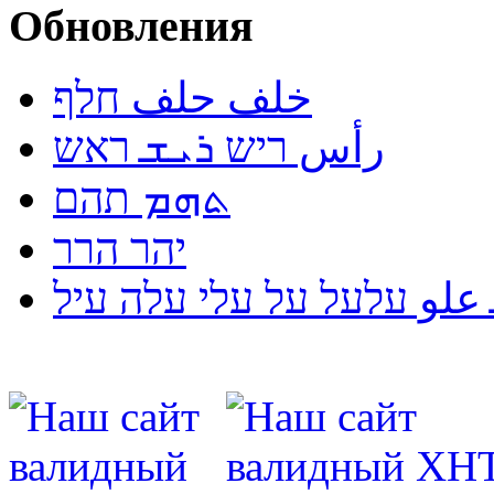
Обновления
خلف حلف חלף
رأس ריש ܪܝܫ ראש
ܬܗܡ תהם
יהר הרר
لو עלעל על עלי עלה עיל