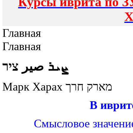
Курсы иврита по З
Х
Главная
Главная
ܨܝܪ صير ציר
Марк Харах מארק חרך
В иврит
Смысловое значение