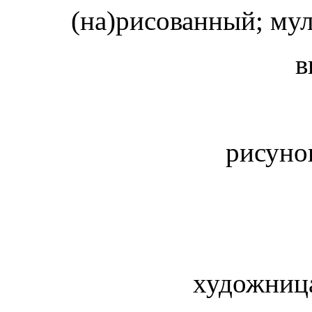
(на)рисованный; м
в
рисуно
художни